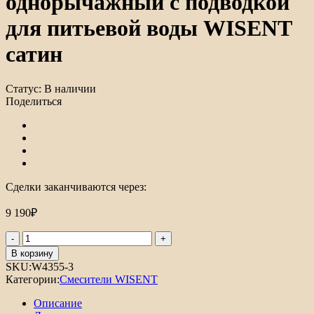
однорычажный с подводкой
для питьевой воды WISENT
сатин
Статус:
В наличии
Поделиться
Сделки заканчиваются через:
9 190
₽
Количество
товара
В корзину
Смеситель
SKU:
W4355-3
для
Категории:
Смесители WISENT
кухни
однорычажный
Описание
с