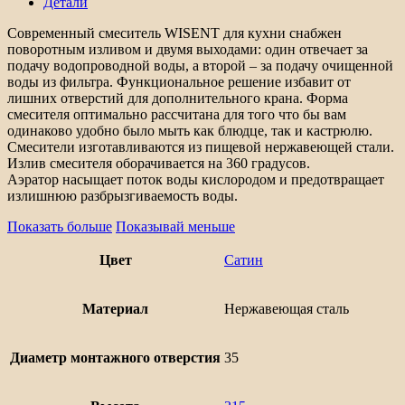
Детали
подводкой
для
Современный смеситель WISENT для кухни снабжен
питьевой
поворотным изливом и двумя выходами: один отвечает за
воды
подачу водопроводной воды, а второй – за подачу очищенной
WISENT
воды из фильтра. Функциональное решение избавит от
сатин
лишних отверстий для дополнительного крана. Форма
смесителя оптимально рассчитана для того что бы вам
одинаково удобно было мыть как блюдце, так и кастрюлю.
Смесители изготавливаются из пищевой нержавеющей стали.
Излив смесителя оборачивается на 360 градусов.
Аэратор насыщает поток воды кислородом и предотвращает
излишнюю разбрызгиваемость воды.
Показать больше
Показывай меньше
Цвет
Сатин
Материал
Нержавеющая сталь
Диаметр монтажного отверстия
35