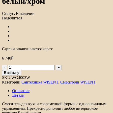
белый/хром
Статус:
В наличии
Поделиться
Сделки заканчиваются через:
6 740
₽
Количество
товара
В корзину
Смеситель
SKU:
WG4003W
для
Категории:
Сантехника WISENT
,
Смесители WISENT
кухни
однорычажный
Описание
WISENT
Детали
белый/
хром
Смеситель для кухни современной формы с однорычажным
управлением. Прекрасно дополнит любое интерьерное
решение Вашей кухни.