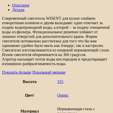
однорычажный
Описание
с
Детали
подводкой
для
Современный смеситель WISENT для кухни снабжен
питьевой
поворотным изливом и двумя выходами: один отвечает за
воды
подачу водопроводной воды, а второй – за подачу очищенной
WISENT
воды из фильтра. Функциональное решение избавит от
оникс
лишних отверстий для дополнительного крана. Форма
смесителя оптимально рассчитана для того что бы вам
одинаково удобно было мыть как блюдце, так и кастрюлю.
Смесители изготавливаются из пищевой нержавеющей стали.
Излив смесителя оборачивается на 360 градусов.
Аэратор насыщает поток воды кислородом и предотвращает
излишнюю разбрызгиваемость воды.
Показать больше
Показывай меньше
Высота
315
Цвет
Оникс
Нержавеющая сталь с
Материал