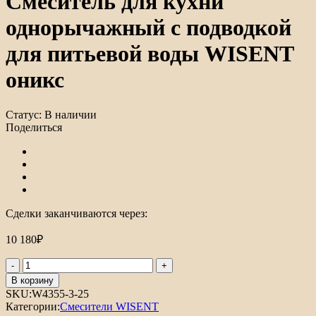
Смеситель для кухни
однорычажный с подводкой
для питьевой воды WISENT
оникс
Статус:
В наличии
Поделиться
Сделки заканчиваются через:
10 180
₽
Количество
товара
В корзину
Смеситель
SKU:
W4355-3-25
для
Категории:
Смесители WISENT
кухни