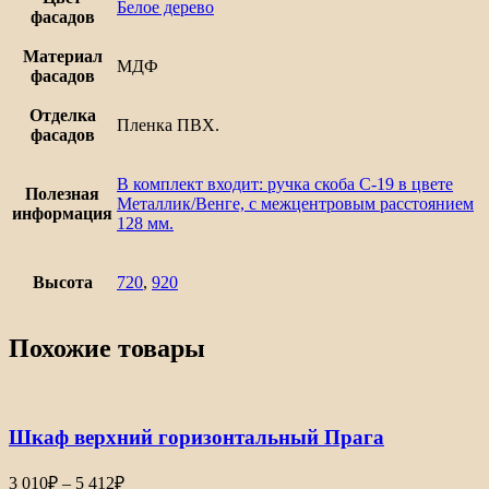
Белое дерево
фасадов
Материал
МДФ
фасадов
Отделка
Пленка ПВХ.
фасадов
В комплект входит: ручка скоба С-19 в цвете
Полезная
Металлик/Венге, с межцентровым расстоянием
информация
128 мм.
Высота
720
,
920
Похожие товары
Шкаф верхний горизонтальный Прага
Диапазон
3 010
₽
–
5 412
₽