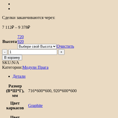
Сделки заканчиваются через:
Диапазон
7 112
₽
–
9 378
₽
цен:
7
720
112₽
Высота
920
–
Очистить
9
Количество
товара
378₽
В корзину
Шкаф
SKU:
N/A
верхний
Категории:
Модули Прага
угловой
Прага
Детали
Размер
(В*Ш*Г),
716*600*600, 920*600*600
мм
Цвет
Graphite
каркасов
Цвет