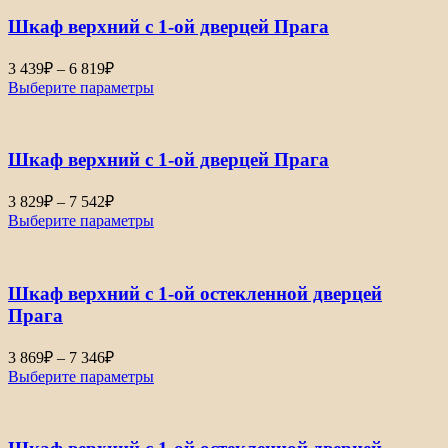
–
Шкаф верхний с 1-ой дверцей Прага
6
155₽
Диапазон
3 439
₽
–
6 819
₽
цен:
Выберите параметры
3
439₽
–
Шкаф верхний с 1-ой дверцей Прага
6
819₽
Диапазон
3 829
₽
–
7 542
₽
цен:
Выберите параметры
3
829₽
–
Шкаф верхний с 1-ой остекленной дверцей
7
542₽
Прага
Диапазон
3 869
₽
–
7 346
₽
цен:
Выберите параметры
3
869₽
–
7