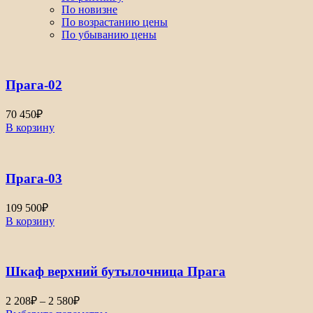
По новизне
По возрастанию цены
По убыванию цены
Прага-02
70 450
₽
В корзину
Прага-03
109 500
₽
В корзину
Шкаф верхний бутылочница Прага
Диапазон
2 208
₽
–
2 580
₽
цен: