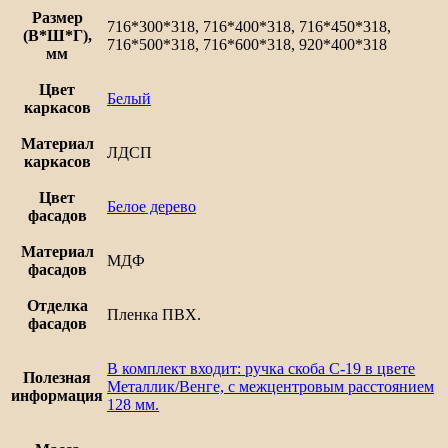
Размер
716*300*318, 716*400*318, 716*450*318,
(В*Ш*Г),
716*500*318, 716*600*318, 920*400*318
мм
Цвет
Белый
каркасов
Материал
ЛДСП
каркасов
Цвет
Белое дерево
фасадов
Материал
МДФ
фасадов
Отделка
Пленка ПВХ.
фасадов
В комплект входит: ручка скоба С-19 в цвете
Полезная
Металлик/Венге, с межцентровым расстоянием
информация
128 мм.