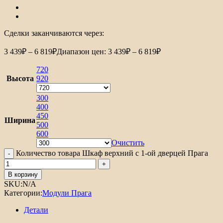
Сделки заканчиваются через:
3 439
₽
–
6 819
₽
Диапазон цен: 3 439₽ – 6 819₽
720
Высота
920
300
400
450
Ширина
500
600
Очистить
Количество товара Шкаф верхний с 1-ой дверцей Прага
В корзину
SKU:
N/A
Категории:
Модули Прага
Детали