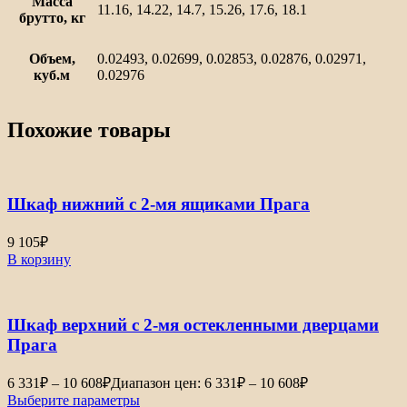
Масса
11.16, 14.22, 14.7, 15.26, 17.6, 18.1
брутто, кг
Объем,
0.02493, 0.02699, 0.02853, 0.02876, 0.02971,
куб.м
0.02976
Похожие товары
Шкаф нижний с 2-мя ящиками Прага
9 105
₽
В корзину
Шкаф верхний с 2-мя остекленными дверцами
Прага
6 331
₽
–
10 608
₽
Диапазон цен: 6 331₽ – 10 608₽
Выберите параметры