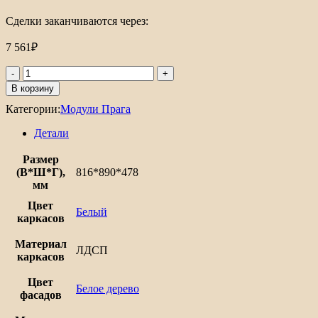
Сделки заканчиваются через:
7 561
₽
В корзину
Категории:
Модули Прага
Детали
Размер
(В*Ш*Г),
816*890*478
мм
Цвет
Белый
каркасов
Материал
ЛДСП
каркасов
Цвет
Белое дерево
фасадов