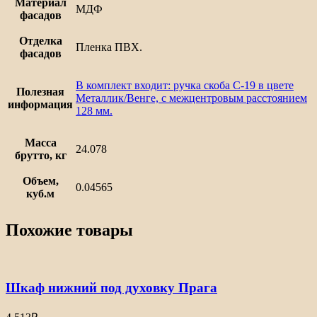
Материал
МДФ
фасадов
Отделка
Пленка ПВХ.
фасадов
В комплект входит: ручка скоба С-19 в цвете
Полезная
Металлик/Венге, с межцентровым расстоянием
информация
128 мм.
Масса
24.078
брутто, кг
Объем,
0.04565
куб.м
Похожие товары
Шкаф нижний под духовку Прага