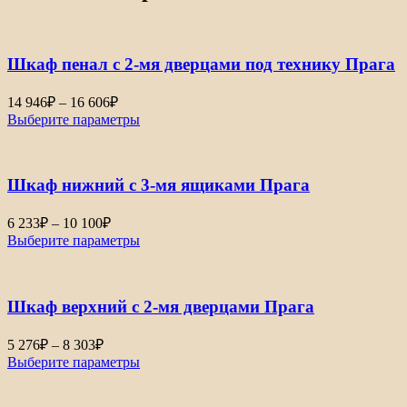
Шкаф пенал с 2-мя дверцами под технику Прага
Диапазон
14 946
₽
–
16 606
₽
цен:
Выберите параметры
14
946₽
–
Шкаф нижний с 3-мя ящиками Прага
16
606₽
Диапазон
6 233
₽
–
10 100
₽
цен:
Выберите параметры
6
233₽
–
Шкаф верхний с 2-мя дверцами Прага
10
100₽
Диапазон
5 276
₽
–
8 303
₽
цен:
Выберите параметры
5
276₽