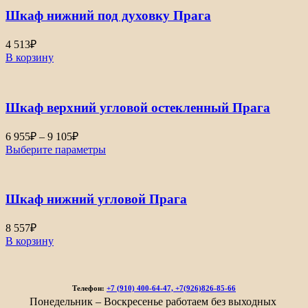
–
Шкаф нижний под духовку Прага
8
303₽
4 513
₽
В корзину
Шкаф верхний угловой остекленный Прага
Диапазон
6 955
₽
–
9 105
₽
цен:
Выберите параметры
6
955₽
–
Шкаф нижний угловой Прага
9
105₽
8 557
₽
В корзину
Телефон:
+7 (910) 400-64-47, +7(926)826-85-66
Понедельник – Воскресенье работаем без выходных