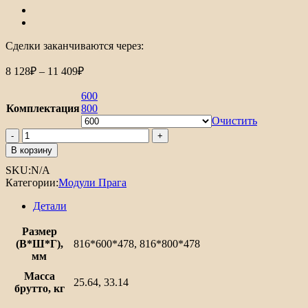
Сделки заканчиваются через:
Диапазон
8 128
₽
–
11 409
₽
цен:
8
600
128₽
Комплектация
800
–
Очистить
11
Количество
товара
409₽
В корзину
Шкаф
SKU:
N/A
нижний
Категории:
Модули Прага
с
2-
Детали
мя
дверцами
Размер
и
(В*Ш*Г),
816*600*478, 816*800*478
ящиком
мм
Прага
Масса
25.64, 33.14
брутто, кг