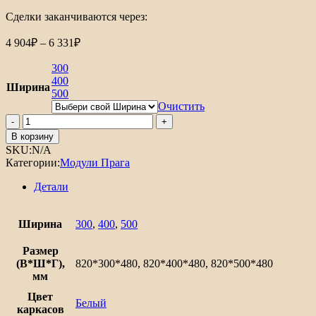
Сделки заканчиваются через:
Диапазон
4 904
₽
–
6 331
₽
цен:
4
300
904₽
400
Ширина
500
–
6
Очистить
Количество
331₽
товара
В корзину
Шкаф
SKU:
N/A
нижний
Категории:
Модули Прага
с
1-
Детали
ой
дверцей
и
Ширина
300
,
400
,
500
ящиком
Прага
Размер
(В*Ш*Г),
820*300*480, 820*400*480, 820*500*480
мм
Цвет
Белый
каркасов