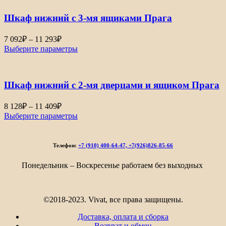
–
Шкаф нижний с 3-мя ящиками Прага
7
542₽
Диапазон
7 092
₽
–
11 293
₽
цен:
Выберите параметры
7
092₽
–
Шкаф нижний с 2-мя дверцами и ящиком Прага
11
293₽
Диапазон
8 128
₽
–
11 409
₽
цен:
Выберите параметры
8
128₽
–
Телефон:
+7 (910) 400-64-47, +7(926)826-85-66
11
409₽
Понедельник – Воскресенье работаем без выходных
©2018-2023. Vivat, все права защищены.
Доставка, оплата и сборка
Возврат и обмен