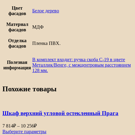
Цвет
Белое дерево
фасадов
Материал
МДФ
фасадов
Отделка
Пленка ПВХ.
фасадов
В комплект входит: ручка скоба С-19 в цвете
Полезная
Металлик/Венге, с межцентровым расстоянием
информация
128 мм.
Похожие товары
Шкаф верхний угловой остекленный Прага
Диапазон
7 814
₽
–
10 256
₽
цен:
Выберите параметры