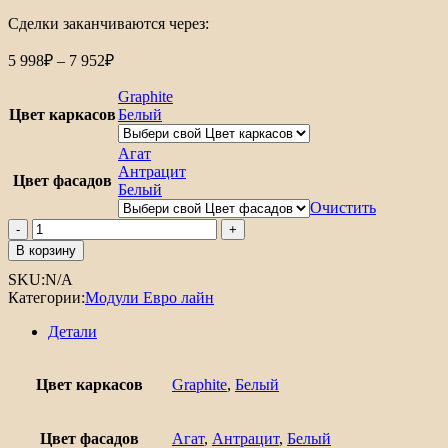
Сделки заканчиваются через:
Диапазон
5 998
₽
–
7 952
₽
цен:
5
Graphite
998₽
Цвет каркасов
Белый
–
7
Агат
952₽
Антрацит
Цвет фасадов
Белый
Очистить
Количество
товара
В корзину
Шкаф
SKU:
N/A
нижний
Категории:
Модули Евро лайн
с
1-
Детали
ой
дверцей
Евро
Цвет каркасов
Graphite
,
Белый
Лайн
600
Цвет фасадов
Агат
,
Антрацит
,
Белый