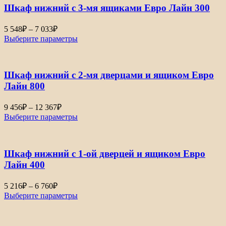
Шкаф нижний с 3-мя ящиками Евро Лайн 300
Диапазон
5 548
₽
–
7 033
₽
цен:
Выберите параметры
5
548₽
–
Шкаф нижний с 2-мя дверцами и ящиком Евро
7
033₽
Лайн 800
Диапазон
9 456
₽
–
12 367
₽
цен:
Выберите параметры
9
456₽
–
Шкаф нижний с 1-ой дверцей и ящиком Евро
12
367₽
Лайн 400
Диапазон
5 216
₽
–
6 760
₽
цен:
Выберите параметры
5
216₽
–