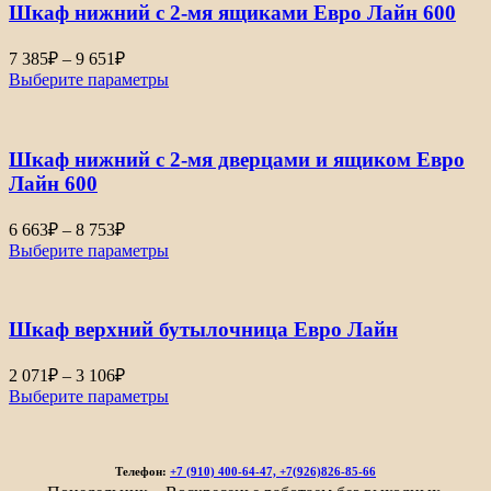
Шкаф нижний с 2-мя ящиками Евро Лайн 600
6
760₽
Диапазон
7 385
₽
–
9 651
₽
цен:
Выберите параметры
7
385₽
–
Шкаф нижний с 2-мя дверцами и ящиком Евро
9
651₽
Лайн 600
Диапазон
6 663
₽
–
8 753
₽
цен:
Выберите параметры
6
663₽
–
Шкаф верхний бутылочница Евро Лайн
8
753₽
Диапазон
2 071
₽
–
3 106
₽
цен:
Выберите параметры
2
071₽
–
Телефон:
+7 (910) 400-64-47, +7(926)826-85-66
3