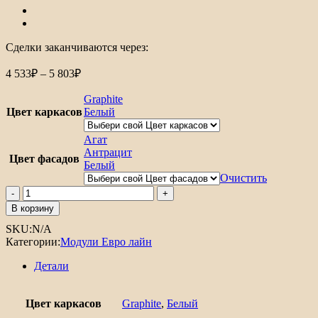
Сделки заканчиваются через:
Диапазон
4 533
₽
–
5 803
₽
цен:
4
Graphite
533₽
Цвет каркасов
Белый
–
5
Агат
803₽
Антрацит
Цвет фасадов
Белый
Очистить
Количество
товара
В корзину
Шкаф
SKU:
N/A
нижний
Категории:
Модули Евро лайн
с
1-
Детали
ой
дверцей
и
Цвет каркасов
Graphite
,
Белый
ящиком