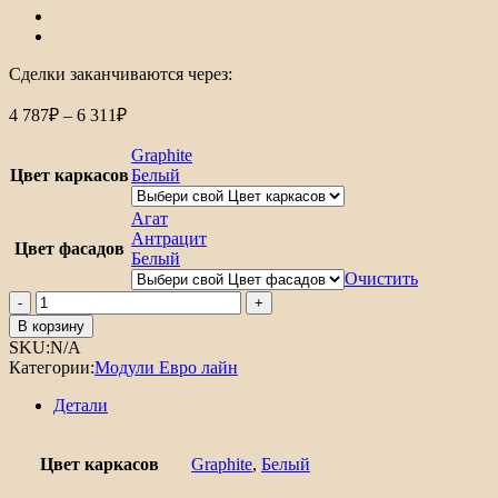
Сделки заканчиваются через:
Диапазон
4 787
₽
–
6 311
₽
цен:
4
Graphite
787₽
Цвет каркасов
Белый
–
6
Агат
311₽
Антрацит
Цвет фасадов
Белый
Очистить
Количество
товара
В корзину
Шкаф
SKU:
N/A
нижний
Категории:
Модули Евро лайн
с
1-
Детали
ой
дверцей
Евро
Цвет каркасов
Graphite
,
Белый
Лайн