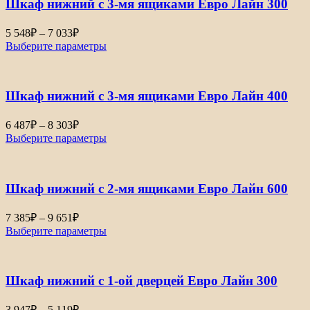
Шкаф нижний с 3-мя ящиками Евро Лайн 300
Диапазон
5 548
₽
–
7 033
₽
цен:
Выберите параметры
5
548₽
–
Шкаф нижний с 3-мя ящиками Евро Лайн 400
7
033₽
Диапазон
6 487
₽
–
8 303
₽
цен:
Выберите параметры
6
487₽
–
Шкаф нижний с 2-мя ящиками Евро Лайн 600
8
303₽
Диапазон
7 385
₽
–
9 651
₽
цен:
Выберите параметры
7
385₽
–
Шкаф нижний с 1-ой дверцей Евро Лайн 300
9
651₽
Диапазон
3 947
₽
–
5 119
₽