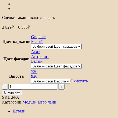
Сделки заканчиваются через:
Диапазон
3 829
₽
–
6 585
₽
цен:
3
Graphite
829₽
Цвет каркасов
Белый
–
6
Агат
585₽
Антрацит
Цвет фасадов
Белый
720
Высота
920
Очистить
Количество
товара
В корзину
Шкаф
SKU:
N/A
верхний
Категории:
Модули Евро лайн
с
1-
Детали
ой