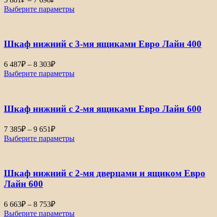
цен:
Выберите параметры
5
881₽
–
Шкаф нижний с 3-мя ящиками Евро Лайн 400
7
698₽
Диапазон
6 487
₽
–
8 303
₽
цен:
Выберите параметры
6
487₽
–
Шкаф нижний с 2-мя ящиками Евро Лайн 600
8
303₽
Диапазон
7 385
₽
–
9 651
₽
цен:
Выберите параметры
7
385₽
–
Шкаф нижний с 2-мя дверцами и ящиком Евро
9
651₽
Лайн 600
Диапазон
6 663
₽
–
8 753
₽
цен:
Выберите параметры