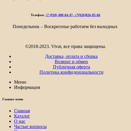
6
663₽
–
Телефон:
+7 (910) 400-64-47, +7(926)826-85-66
8
753₽
Понедельник – Воскресенье работаем без выходных
©2018-2023. Vivat, все права защищены.
Доставка, оплата и сборка
Возврат и обмен
Публичная оферта
Политика конфиденциальности
Меню
Информация
Главное меню
Главная
Каталог
О нас
Частые вопросы