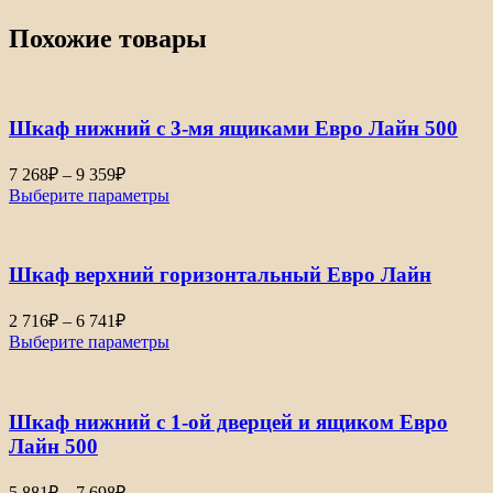
Похожие товары
Шкаф нижний с 3-мя ящиками Евро Лайн 500
Диапазон
7 268
₽
–
9 359
₽
цен:
Выберите параметры
7
268₽
–
Шкаф верхний горизонтальный Евро Лайн
9
359₽
Диапазон
2 716
₽
–
6 741
₽
цен:
Выберите параметры
2
716₽
–
Шкаф нижний с 1-ой дверцей и ящиком Евро
6
741₽
Лайн 500
Диапазон
5 881
₽
–
7 698
₽