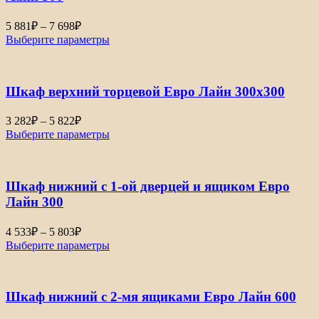
Диапазон
5 881
₽
–
7 698
₽
цен:
Выберите параметры
5
881₽
–
Шкаф верхний торцевой Евро Лайн 300х300
7
698₽
Диапазон
3 282
₽
–
5 822
₽
цен:
Выберите параметры
3
282₽
–
Шкаф нижний с 1-ой дверцей и ящиком Евро
5
822₽
Лайн 300
Диапазон
4 533
₽
–
5 803
₽
цен:
Выберите параметры
4
533₽
–
Шкаф нижний с 2-мя ящиками Евро Лайн 600
5
803₽