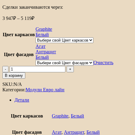
Сделки заканчиваются через:
Диапазон
3 947
₽
–
5 119
₽
цен:
3
Graphite
947₽
Цвет каркасов
Белый
–
5
Агат
119₽
Антрацит
Цвет фасадов
Белый
Очистить
Количество
товара
В корзину
Шкаф
SKU:
N/A
нижний
Категории:
Модули Евро лайн
с
1-
Детали
ой
дверцей
Евро
Цвет каркасов
Graphite
,
Белый
Лайн
300
Цвет фасадов
Агат
,
Антрацит
,
Белый