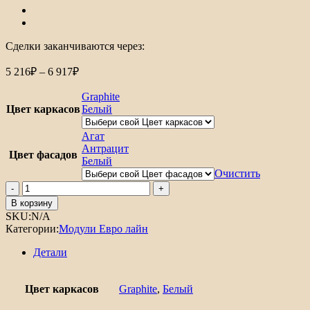
Сделки заканчиваются через:
Диапазон
5 216
₽
–
6 917
₽
цен:
5
Graphite
216₽
Цвет каркасов
Белый
–
6
Агат
917₽
Антрацит
Цвет фасадов
Белый
Очистить
Количество
товара
В корзину
Шкаф
SKU:
N/A
нижний
Категории:
Модули Евро лайн
с
1-
Детали
ой
дверцей
Евро
Цвет каркасов
Graphite
,
Белый
Лайн