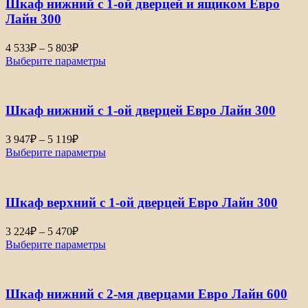
Шкаф нижний с 1-ой дверцей и ящиком Евро
Лайн 300
Диапазон
4 533
₽
–
5 803
₽
цен:
Выберите параметры
4
533₽
–
Шкаф нижний с 1-ой дверцей Евро Лайн 300
5
803₽
Диапазон
3 947
₽
–
5 119
₽
цен:
Выберите параметры
3
947₽
–
Шкаф верхний с 1-ой дверцей Евро Лайн 300
5
119₽
Диапазон
3 224
₽
–
5 470
₽
цен:
Выберите параметры
3
224₽
–
Шкаф нижний с 2-мя дверцами Евро Лайн 600
5
470₽