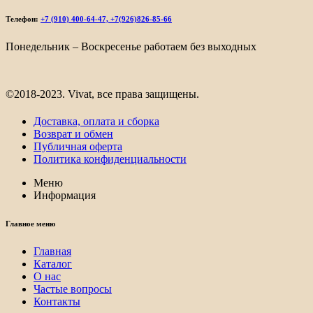
487₽
–
Телефон:
+7 (910) 400-64-47, +7(926)826-85-66
8
303₽
Понедельник – Воскресенье работаем без выходных
©2018-2023. Vivat, все права защищены.
Доставка, оплата и сборка
Возврат и обмен
Публичная оферта
Политика конфиденциальности
Меню
Информация
Главное меню
Главная
Каталог
О нас
Частые вопросы
Контакты