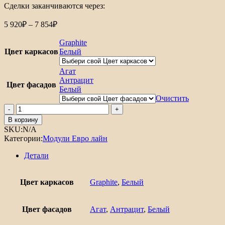
Сделки заканчиваются через:
Диапазон
5 920
₽
–
7 854
₽
цен:
5
Graphite
920₽
Цвет каркасов
Белый
–
7
Агат
854₽
Антрацит
Цвет фасадов
Белый
Очистить
Количество
товара
В корзину
Шкаф
SKU:
N/A
нижний
Категории:
Модули Евро лайн
с
2-
Детали
мя
дверцами
Евро
Цвет каркасов
Graphite
,
Белый
Лайн
600
Цвет фасадов
Агат
,
Антрацит
,
Белый