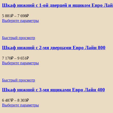
791₽
Шкаф нижний с 1-ой дверцей и ящиком Евро Лай
Диапазон
5 881
₽
–
7 698
₽
цен:
Выберите параметры
5
881₽
–
Быстрый просмотр
7
698₽
Шкаф нижний с 2-мя дверцами Евро Лайн 800
Диапазон
7 170
₽
–
9 651
₽
цен:
Выберите параметры
7
170₽
–
Быстрый просмотр
9
651₽
Шкаф нижний с 3-мя ящиками Евро Лайн 400
Диапазон
6 487
₽
–
8 303
₽
цен:
Выберите параметры
6