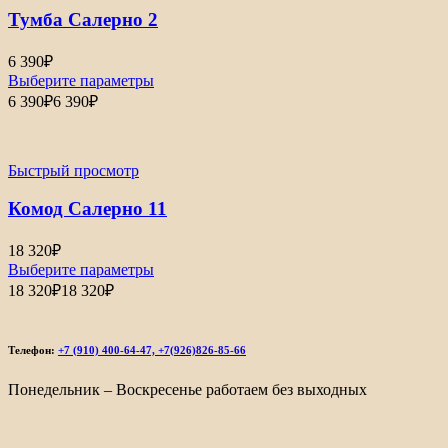
Тумба Салерно 2
6 390
₽
Выберите параметры
6 390
₽
6 390
₽
Быстрый просмотр
Комод Салерно 11
18 320
₽
Выберите параметры
18 320
₽
18 320
₽
Телефон:
+7 (910) 400-64-47, +7(926)826-85-66
Понедельник – Воскресенье работаем без выходных