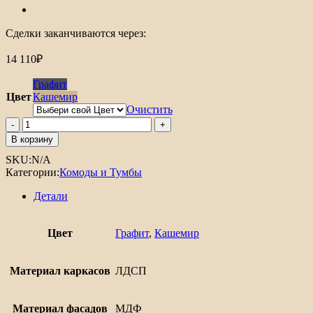
Сделки заканчиваются через:
14 110
₽
Графит
Цвет
Кашемир
Очистить
Количество
товара
В корзину
Комод
SKU:
N/A
Салерно
Категории:
Комоды и Тумбы
10
Детали
Цвет
Графит
,
Кашемир
Материал каркасов
ЛДСП
Материал фасадов
МДФ