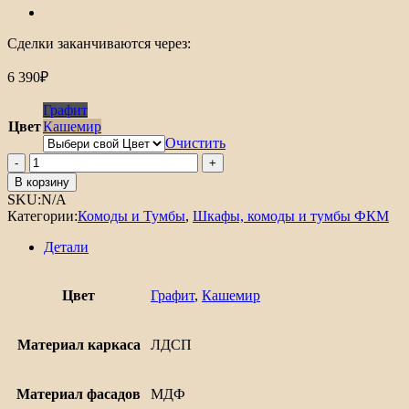
Сделки заканчиваются через:
6 390
₽
Графит
Цвет
Кашемир
Очистить
Количество
товара
В корзину
Тумба
SKU:
N/A
Салерно
Категории:
Комоды и Тумбы
,
Шкафы, комоды и тумбы ФКМ
2
Детали
Цвет
Графит
,
Кашемир
Материал каркаса
ЛДСП
Материал фасадов
МДФ