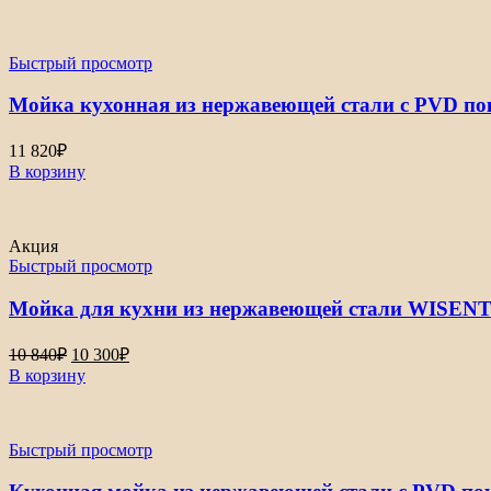
Быстрый просмотр
Мойка кухонная из нержавеющей стали с PVD п
11 820
₽
В корзину
Акция
Быстрый просмотр
Мойка для кухни из нержавеющей стали WISENT 
Первоначальная
Текущая
10 840
₽
10 300
₽
цена
цена:
В корзину
составляла
10
10
300₽.
840₽.
Быстрый просмотр