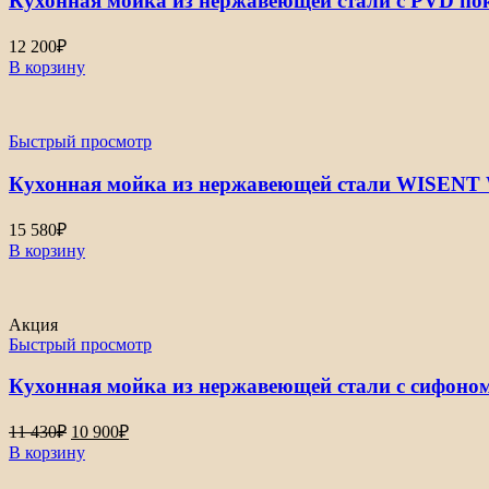
Кухонная мойка из нержавеющей стали с PVD п
12 200
₽
В корзину
Быстрый просмотр
Кухонная мойка из нержавеющей стали WISENT 
15 580
₽
В корзину
Акция
Быстрый просмотр
Кухонная мойка из нержавеющей стали с сифоно
Первоначальная
Текущая
11 430
₽
10 900
₽
цена
цена:
В корзину
составляла
10
11