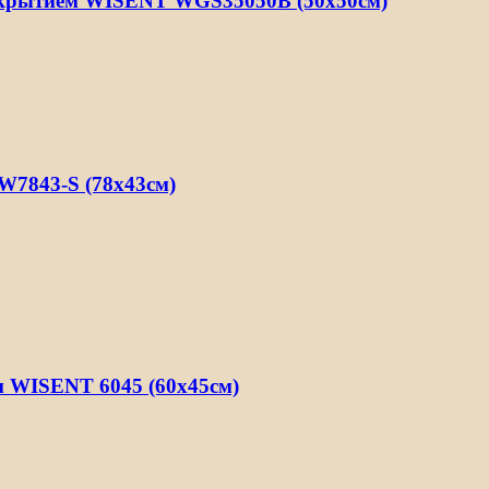
окрытием WISENT WGS35050B (50х50см)
W7843-S (78х43см)
м WISENT 6045 (60х45см)