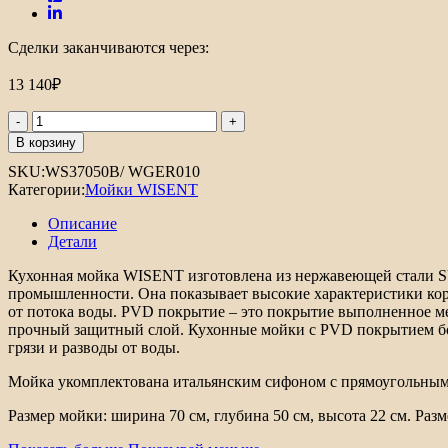
Сделки заканчиваются через:
13 140
₽
Количество
товара
В корзину
Кухонная
SKU:
WS37050B/ WGER010
мойка
Категории:
Мойки WISENT
из
нержавеющей
Описание
стали
Детали
WISENT
WS37050B
Кухонная мойка WISENT изготовлена из нержавеющей стали SU
с
промышленности. Она показывает высокие характеристики корр
PVD
от потока воды. PVD покрытие – это покрытие выполненное ме
покрытием
прочный защитный слой. Кухонные мойки с PVD покрытием бол
(70х50
грязи и разводы от воды.
см)
Мойка укомплектована итальянским сифоном с прямоугольны
Размер мойки: ширина 70 см, глубина 50 см, высота 22 см. Разм