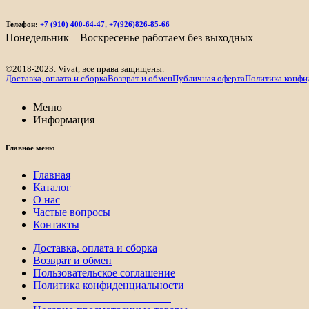
900₽.
430₽.
Телефон:
+7 (910) 400-64-47, +7(926)826-85-66
Понедельник – Воскресенье работаем без выходных
©2018-2023. Vivat, все права защищены.
Доставка, оплата и сборка
Возврат и обмен
Публичная оферта
Политика конфи
Меню
Информация
Главное меню
Главная
Каталог
О нас
Частые вопросы
Контакты
Доставка, оплата и сборка
Возврат и обмен
Пользовательское соглашение
Политика конфиденциальности
————————————–