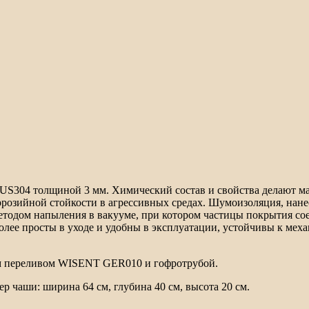
S304 толщиной 3 мм. Химический состав и свойства делают ма
озийной стойкости в агрессивных средах. Шумоизоляция, нанес
тодом напыления в вакууме, при котором частицы покрытия сое
ее просты в уходе и удобны в эксплуатации, устойчивы к меха
м переливом WISENT GER010 и гофротрубой.
ер чаши: ширина 64 см, глубина 40 см, высота 20 см.