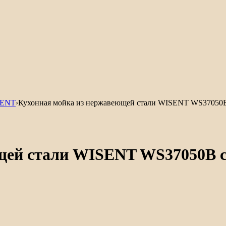
SENT
›
Кухонная мойка из нержавеющей стали WISENT WS37050B
щей стали WISENT WS37050B с