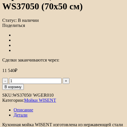
WS37050 (70х50 см)
Статус:
В наличии
Поделиться
Сделки заканчиваются через:
11 540
₽
Количество
товара
В корзину
Кухонная
SKU:
WS37050/ WGER010
мойка
Категории:
Мойки WISENT
из
нержавеющей
Описание
стали
Детали
WISENT
WS37050
Кухонная мойка WISENT изготовлена из нержавеющей стали
(70х50