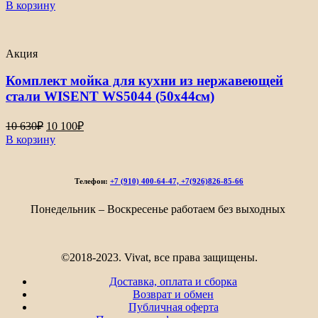
цена
цена:
В корзину
составляла
10
10
300₽.
840₽.
Акция
Комплект мойка для кухни из нержавеющей
стали WISENT WS5044 (50х44см)
Первоначальная
Текущая
10 630
₽
10 100
₽
цена
цена:
В корзину
составляла
10
10
100₽.
630₽.
Телефон:
+7 (910) 400-64-47, +7(926)826-85-66
Понедельник – Воскресенье работаем без выходных
©2018-2023. Vivat, все права защищены.
Доставка, оплата и сборка
Возврат и обмен
Публичная оферта