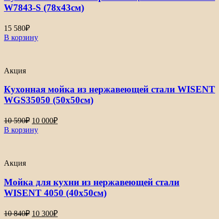
W7843-S (78х43см)
15 580
₽
В корзину
Акция
Кухонная мойка из нержавеющей стали WISENT
WGS35050 (50х50см)
Первоначальная
Текущая
10 590
₽
10 000
₽
цена
цена:
В корзину
составляла
10
10
000₽.
590₽.
Акция
Мойка для кухни из нержавеющей стали
WISENT 4050 (40х50см)
Первоначальная
Текущая
10 840
₽
10 300
₽