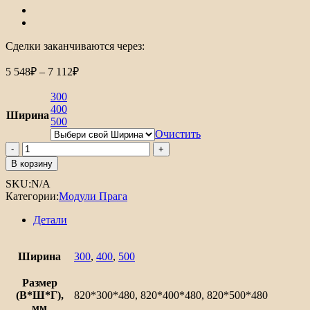
Сделки заканчиваются через:
Диапазон
5 548
₽
–
7 112
₽
цен:
5
300
548₽
400
Ширина
500
–
7
Очистить
Количество
112₽
товара
В корзину
Шкаф
SKU:
N/A
нижний
Категории:
Модули Прага
с
1-
Детали
ой
дверцей
и
Ширина
300
,
400
,
500
ящиком
Прага
Размер
(В*Ш*Г),
820*300*480, 820*400*480, 820*500*480
мм