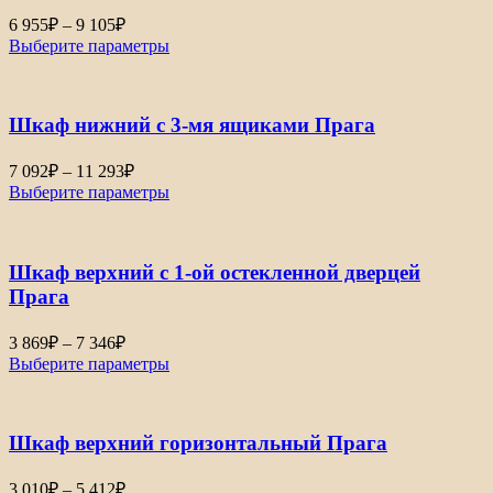
Диапазон
6 955
₽
–
9 105
₽
цен:
Выберите параметры
6
955₽
–
Шкаф нижний с 3-мя ящиками Прага
9
105₽
Диапазон
7 092
₽
–
11 293
₽
цен:
Выберите параметры
7
092₽
–
Шкаф верхний с 1-ой остекленной дверцей
11
293₽
Прага
Диапазон
3 869
₽
–
7 346
₽
цен:
Выберите параметры
3
869₽
–
Шкаф верхний горизонтальный Прага
7
346₽
Диапазон
3 010
₽
–
5 412
₽