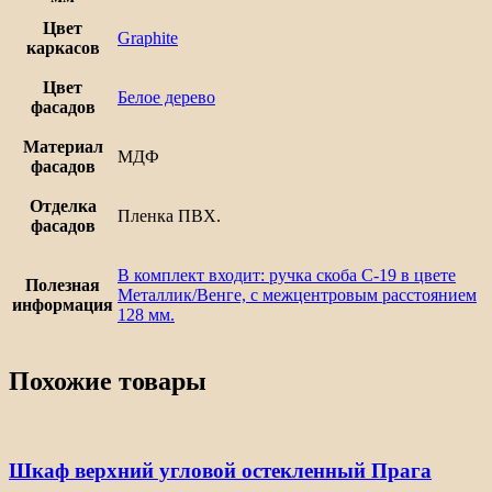
Цвет
Graphite
каркасов
Цвет
Белое дерево
фасадов
Материал
МДФ
фасадов
Отделка
Пленка ПВХ.
фасадов
В комплект входит: ручка скоба С-19 в цвете
Полезная
Металлик/Венге, с межцентровым расстоянием
информация
128 мм.
Похожие товары
Шкаф верхний угловой остекленный Прага