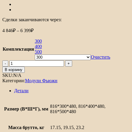
Сделки заканчиваются через:
4 846
₽
–
6 399
₽
300
400
Комплектация
500
Очистить
В корзину
SKU:
N/A
Категории:
Модули Фьюжн
Детали
816*300*480, 816*400*480,
Размер (В*Ш*Г), мм
816*500*480
Масса брутто, кг
17.15, 19.15, 23.2