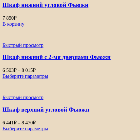
Шкаф нижний угловой Фьюжн
7 850
₽
В корзину
Быстрый просмотр
Шкаф нижний с 2-мя дверцами Фьюжн
Диапазон
6 503
₽
–
8 015
₽
цен:
Выберите параметры
6
503₽
–
Быстрый просмотр
8
015₽
Шкаф верхний угловой Фьюжн
Диапазон
6 441
₽
–
8 470
₽
цен:
Выберите параметры
6
441₽