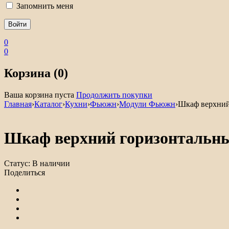
Запомнить меня
0
0
Корзина (0)
Ваша корзина пуста
Продолжить покупки
Главная
›
Каталог
›
Кухни
›
Фьюжн
›
Модули Фьюжн
›
Шкаф верхни
Шкаф верхний горизонталь
Статус:
В наличии
Поделиться