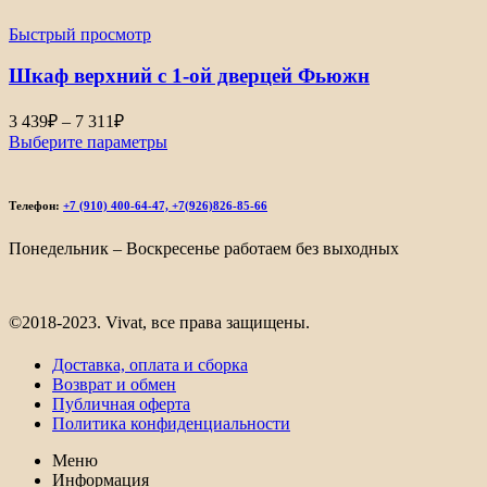
–
Быстрый просмотр
8
470₽
Шкаф верхний с 1-ой дверцей Фьюжн
Диапазон
3 439
₽
–
7 311
₽
цен:
Выберите параметры
3
439₽
–
Телефон:
+7 (910) 400-64-47, +7(926)826-85-66
7
311₽
Понедельник – Воскресенье работаем без выходных
©2018-2023. Vivat, все права защищены.
Доставка, оплата и сборка
Возврат и обмен
Публичная оферта
Политика конфиденциальности
Меню
Информация