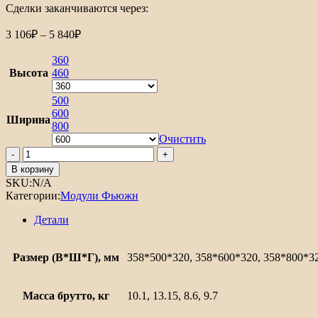
Сделки заканчиваются через:
Диапазон
3 106
₽
–
5 840
₽
цен:
3
360
106₽
Высота
460
–
5
500
600
840₽
Ширина
800
Очистить
Количество
товара
В корзину
Шкаф
SKU:
N/A
верхний
Категории:
Модули Фьюжн
горизонтальный
Фьюжн
Детали
Размер (В*Ш*Г), мм
358*500*320, 358*600*320, 358*800*3
Масса брутто, кг
10.1, 13.15, 8.6, 9.7