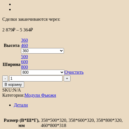
Сделки заканчиваются через:
Диапазон
2 879
₽
–
5 364
₽
цен:
2
360
879₽
Высота
460
–
5
500
600
364₽
Ширина
800
Очистить
Количество
товара
В корзину
Шкаф
SKU:
N/A
верхний
Категории:
Модули Фьюжн
горизонтальный
Фьюжн
Детали
Размер (В*Ш*Г),
358*500*320, 358*600*320, 358*800*320,
мм
460*800*318