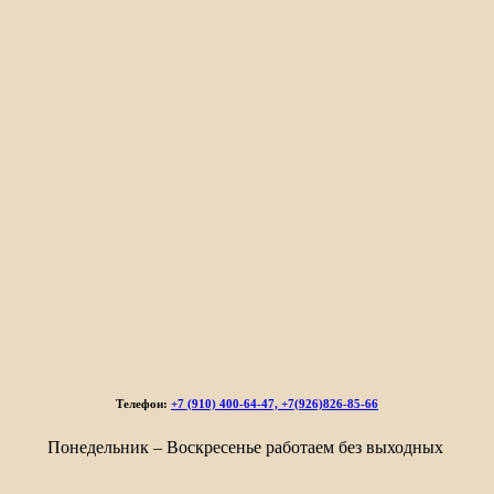
Телефон:
+7 (910) 400-64-47, +7(926)826-85-66
Понедельник – Воскресенье работаем без выходных