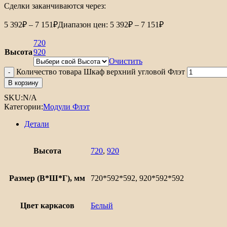
Сделки заканчиваются через:
5 392
₽
–
7 151
₽
Диапазон цен: 5 392₽ – 7 151₽
720
Высота
920
Очистить
Количество товара Шкаф верхний угловой Флэт
В корзину
SKU:
N/A
Категории:
Модули Флэт
Детали
Высота
720
,
920
Размер (В*Ш*Г), мм
720*592*592, 920*592*592
Цвет каркасов
Белый