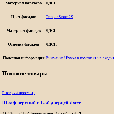
Материал каркасов
ЛДСП
Цвет фасадов
Temple Stone 2S
Материал фасадов
ЛДСП
Отделка фасадов
ЛДСП
Полезная информация
Внимание! Ручка в комплект не входит
Похожие товары
Быстрый просмотр
Шкаф верхний с 1-ой дверцей Флэт
2 677
₽
–
5 412
₽
Диапазон цен: 2 677₽ – 5 412₽