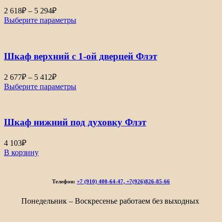
Диапазон
2 618
₽
–
5 294
₽
цен:
Выберите параметры
2
618₽
–
Шкаф верхний с 1-ой дверцей Флэт
5
294₽
Диапазон
2 677
₽
–
5 412
₽
цен:
Выберите параметры
2
677₽
–
Шкаф нижний под духовку Флэт
5
412₽
4 103
₽
В корзину
Телефон:
+7 (910) 400-64-47, +7(926)826-85-66
Понедельник – Воскресенье работаем без выходных