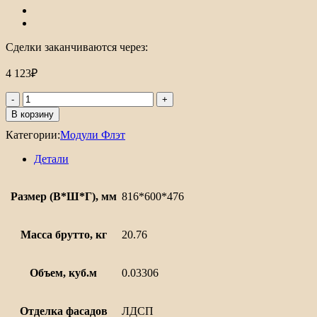
Сделки заканчиваются через:
4 123
₽
Количество
товара
В корзину
Шкаф
Категории:
Модули Флэт
нижний
под
Детали
духовку
Флэт
Размер (В*Ш*Г), мм
816*600*476
Масса брутто, кг
20.76
Объем, куб.м
0.03306
Отделка фасадов
ЛДСП