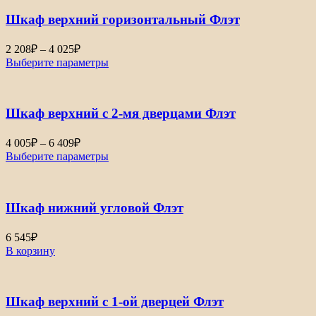
Шкаф верхний горизонтальный Флэт
Диапазон
2 208
₽
–
4 025
₽
цен:
Выберите параметры
2
208₽
–
Шкаф верхний с 2-мя дверцами Флэт
4
025₽
Диапазон
4 005
₽
–
6 409
₽
цен:
Выберите параметры
4
005₽
–
Шкаф нижний угловой Флэт
6
409₽
6 545
₽
В корзину
Шкаф верхний с 1-ой дверцей Флэт