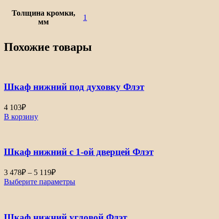
Толщина кромки,
1
мм
Похожие товары
Шкаф нижний под духовку Флэт
4 103
₽
В корзину
Шкаф нижний с 1-ой дверцей Флэт
Диапазон
3 478
₽
–
5 119
₽
цен:
Выберите параметры
3
478₽
–
Шкаф нижний угловой Флэт
5