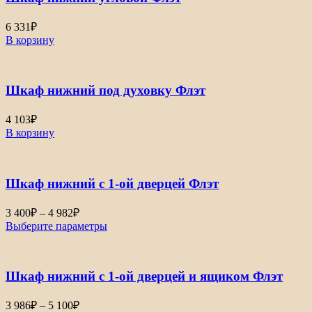
119₽
6 331
₽
В корзину
Шкаф нижний под духовку Флэт
4 103
₽
В корзину
Шкаф нижний с 1-ой дверцей Флэт
Диапазон
3 400
₽
–
4 982
₽
цен:
Выберите параметры
3
400₽
–
Шкаф нижний с 1-ой дверцей и ящиком Флэт
4
982₽
Диапазон
3 986
₽
–
5 100
₽