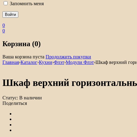
Запомнить меня
0
0
Корзина (0)
Ваша корзина пуста
Продолжить покупки
Главная
›
Каталог
›
Кухни
›
Флэт
›
Модули Флэт
›
Шкаф верхний гори
Шкаф верхний горизонтальны
Статус:
В наличии
Поделиться