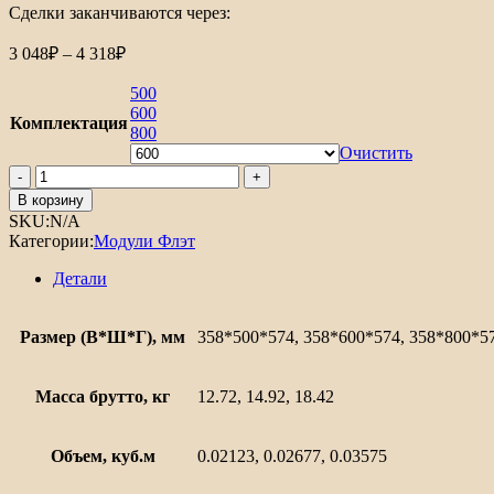
Сделки заканчиваются через:
Диапазон
3 048
₽
–
4 318
₽
цен:
3
500
048₽
600
Комплектация
–
800
4
Очистить
Количество
318₽
товара
В корзину
Шкаф
SKU:
N/A
верхний
Категории:
Модули Флэт
горизонтальный
глубокий
Детали
Флэт
Размер (В*Ш*Г), мм
358*500*574, 358*600*574, 358*800*5
Масса брутто, кг
12.72, 14.92, 18.42
Объем, куб.м
0.02123, 0.02677, 0.03575