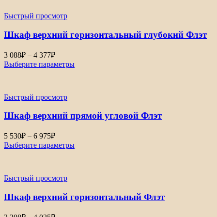
Быстрый просмотр
Шкаф верхний горизонтальный глубокий Флэт
Диапазон
3 088
₽
–
4 377
₽
цен:
Выберите параметры
3
088₽
–
Быстрый просмотр
4
377₽
Шкаф верхний прямой угловой Флэт
Диапазон
5 530
₽
–
6 975
₽
цен:
Выберите параметры
5
530₽
–
Быстрый просмотр
6
975₽
Шкаф верхний горизонтальный Флэт
Диапазон