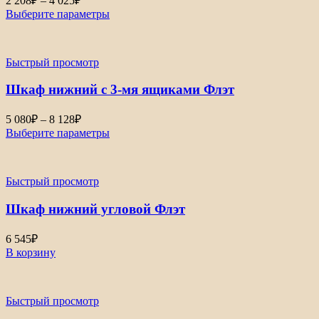
2 208
₽
–
4 025
₽
цен:
Выберите параметры
2
208₽
–
Быстрый просмотр
4
025₽
Шкаф нижний с 3-мя ящиками Флэт
Диапазон
5 080
₽
–
8 128
₽
цен:
Выберите параметры
5
080₽
–
Быстрый просмотр
8
128₽
Шкаф нижний угловой Флэт
6 545
₽
В корзину
Быстрый просмотр