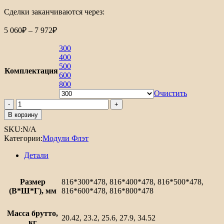
Сделки заканчиваются через:
Диапазон
5 060
₽
–
7 972
₽
цен:
5
300
060₽
400
–
500
Комплектация
7
600
800
972₽
Очистить
Количество
товара
В корзину
Шкаф
SKU:
N/A
нижний
Категории:
Модули Флэт
с
3-
Детали
мя
ящиками
Флэт
Размер
816*300*478, 816*400*478, 816*500*478,
(В*Ш*Г), мм
816*600*478, 816*800*478
Масса брутто,
20.42, 23.2, 25.6, 27.9, 34.52
кг