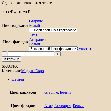
Сделки заканчиваются через:
Диапазон
7 932
₽
–
10 296
₽
цен:
7
Graphite
932₽
Цвет каркасов
Белый
–
10
Агат
Антрацит
296₽
Цвет фасадов
Белый
Очистить
Количество
товара
В корзину
Шкаф
SKU:
N/A
нижний
Категории:
Модули Евро
с
3-
Детали
мя
ящиками
Евро
Цвет каркасов
Graphite
,
Белый
600
Цвет фасадов
Агат
,
Антрацит
,
Белый