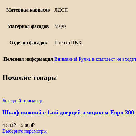
Материал каркасов
ЛДСП
Материал фасадов
МДФ
Отделка фасадов
Пленка ПВХ.
Полезная информация
Внимание! Ручка в комплект не входит
Похожие товары
Быстрый просмотр
Шкаф нижний с 1-ой дверцей и ящиком Евро 300
Диапазон
4 533
₽
–
5 803
₽
цен:
Выберите параметры
4