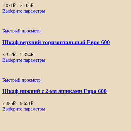
Диапазон
2 071
₽
–
3 106
₽
цен:
Выберите параметры
2
071₽
–
Быстрый просмотр
3
106₽
Шкаф верхний горизонтальный Евро 600
Диапазон
3 322
₽
–
5 354
₽
цен:
Выберите параметры
3
322₽
–
Быстрый просмотр
5
354₽
Шкаф нижний с 2-мя ящиками Евро 600
Диапазон
7 385
₽
–
9 651
₽
цен:
Выберите параметры
7
385₽
–
9