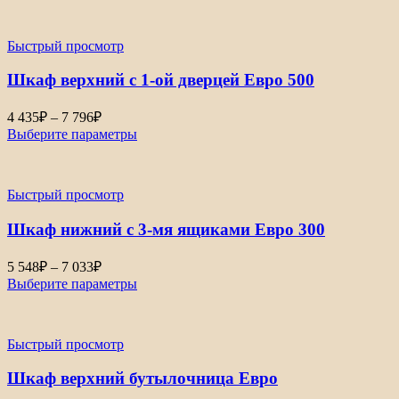
533₽
–
Быстрый просмотр
5
803₽
Шкаф верхний с 1-ой дверцей Евро 500
Диапазон
4 435
₽
–
7 796
₽
цен:
Выберите параметры
4
435₽
–
Быстрый просмотр
7
796₽
Шкаф нижний с 3-мя ящиками Евро 300
Диапазон
5 548
₽
–
7 033
₽
цен:
Выберите параметры
5
548₽
–
Быстрый просмотр
7
033₽
Шкаф верхний бутылочница Евро