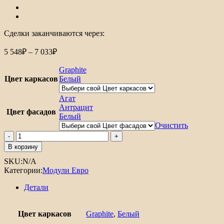
Сделки заканчиваются через:
Диапазон
5 548
₽
–
7 033
₽
цен:
5
Graphite
548₽
Цвет каркасов
Белый
–
7
Агат
033₽
Антрацит
Цвет фасадов
Белый
Очистить
Количество
товара
В корзину
Шкаф
SKU:
N/A
нижний
Категории:
Модули Евро
с
3-
Детали
мя
ящиками
Евро
Цвет каркасов
Graphite
,
Белый
300