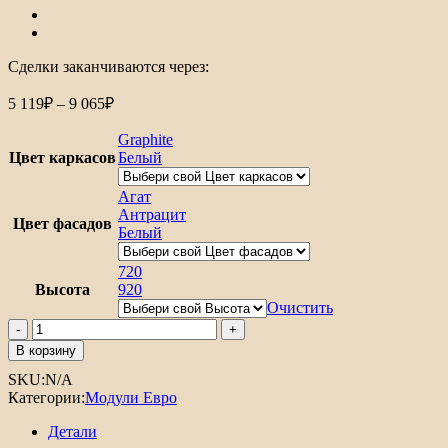
Сделки заканчиваются через:
Диапазон
5 119
₽
–
9 065
₽
цен:
5
Graphite
119₽
Цвет каркасов
Белый
–
9
Агат
065₽
Антрацит
Цвет фасадов
Белый
720
Высота
920
Очистить
Количество
товара
В корзину
Шкаф
SKU:
N/A
верхний
Категории:
Модули Евро
с
1-
Детали
ой