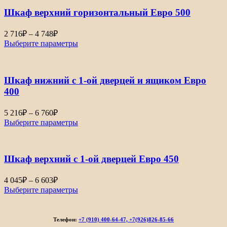
–
Шкаф верхний горизонтальный Евро 500
7
033₽
Диапазон
2 716
₽
–
4 748
₽
цен:
Выберите параметры
2
716₽
–
Шкаф нижний с 1-ой дверцей и ящиком Евро
4
748₽
400
Диапазон
5 216
₽
–
6 760
₽
цен:
Выберите параметры
5
216₽
–
Шкаф верхний с 1-ой дверцей Евро 450
6
760₽
Диапазон
4 045
₽
–
6 603
₽
цен:
Выберите параметры
4
045₽
–
Телефон:
+7 (910) 400-64-47, +7(926)826-85-66
6