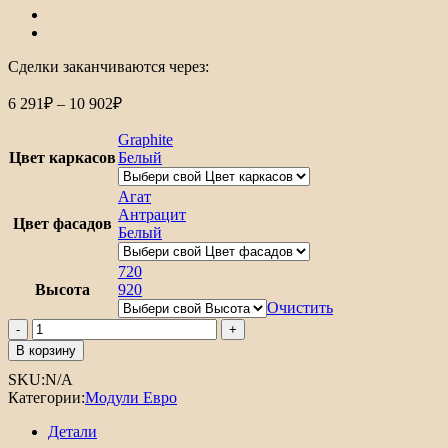
Сделки заканчиваются через:
Диапазон
6 291
₽
–
10 902
₽
цен:
6
Graphite
291₽
Цвет каркасов
Белый
–
10
Агат
Антрацит
902₽
Цвет фасадов
Белый
720
Высота
920
Очистить
Количество
товара
В корзину
Шкаф
SKU:
N/A
верхний
Категории:
Модули Евро
с
2-
Детали
мя