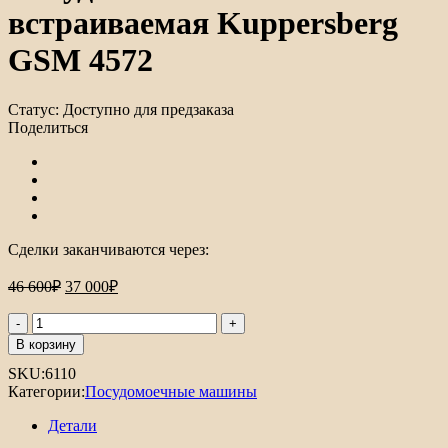
встраиваемая Kuppersberg
GSM 4572
Статус:
Доступно для предзаказа
Поделиться
Сделки заканчиваются через:
Первоначальная
Текущая
46 600
₽
37 000
₽
цена
цена:
составляла
37
Количество
46
товара
000₽.
В корзину
Посудомоечная
600₽.
SKU:
6110
машина
Категории:
Посудомоечные машины
встраиваемая
Kuppersberg
Детали
GSM
4572