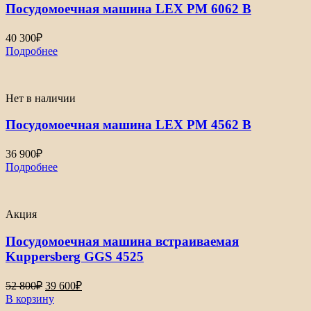
Посудомоечная машина LEX PM 6062 B
40 300
₽
Подробнее
Нет в наличии
Посудомоечная машина LEX PM 4562 B
36 900
₽
Подробнее
Акция
Посудомоечная машина встраиваемая
Kuppersberg GGS 4525
Первоначальная
Текущая
52 800
₽
39 600
₽
цена
цена:
В корзину
составляла
39