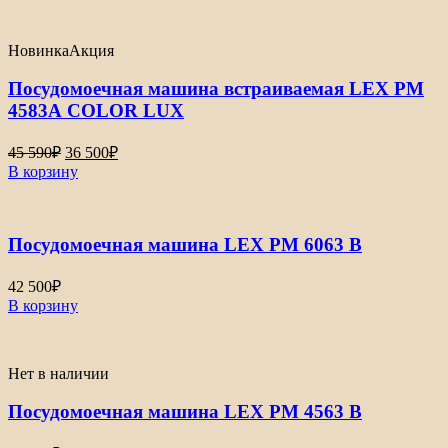
52
600₽.
800₽.
Новинка
Акция
Посудомоечная машина встраиваемая LEX PM
4583А COLOR LUX
Первоначальная
Текущая
45 590
₽
36 500
₽
цена
цена:
В корзину
составляла
36
45
500₽.
590₽.
Посудомоечная машина LEX PM 6063 B
42 500
₽
В корзину
Нет в наличии
Посудомоечная машина LEX PM 4563 B