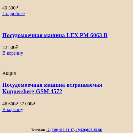
40 300
₽
Подробнее
Посудомоечная машина LEX PM 6063 B
42 500
₽
В корзину
Акция
Посудомоечная машина встраиваемая
Kuppersberg GSM 4572
Первоначальная
Текущая
46 600
₽
37 000
₽
цена
цена:
В корзину
составляла
37
46
000₽.
600₽.
Телефон:
+7 (910) 400-64-47, +7(926)826-85-66