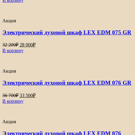
В корзину
составляла
33
38
500₽.
200₽.
Акция
Электрический духовой шкаф LEX EDM 075 GR
Первоначальная
Текущая
32 200
₽
28 000
₽
цена
цена:
В корзину
составляла
28
32
000₽.
200₽.
Акция
Электрический духовой шкаф LEX EDM 076 GR
Первоначальная
Текущая
36 700
₽
33 500
₽
цена
цена:
В корзину
составляла
33
36
500₽.
700₽.
Акция
Электрический духовой шкаф LEX EDM 076