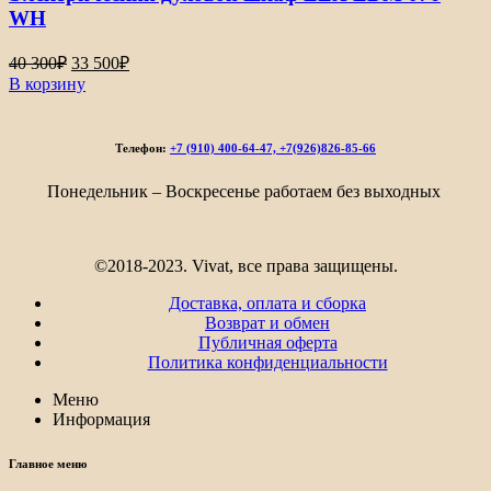
WH
Первоначальная
Текущая
40 300
₽
33 500
₽
цена
цена:
В корзину
составляла
33
40
500₽.
300₽.
Телефон:
+7 (910) 400-64-47, +7(926)826-85-66
Понедельник – Воскресенье работаем без выходных
©2018-2023. Vivat, все права защищены.
Доставка, оплата и сборка
Возврат и обмен
Публичная оферта
Политика конфиденциальности
Меню
Информация
Главное меню