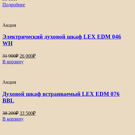
Подробнее
Акция
Электрический духовой шкаф LEX EDM 046
WH
Первоначальная
Текущая
31 900
₽
26 000
₽
цена
цена:
В корзину
составляла
26
31
000₽.
900₽.
Акция
Духовой шкаф встраиваемый LEX EDM 076
BBL
Первоначальная
Текущая
38 200
₽
33 500
₽
цена
цена:
В корзину
составляла
33
38
500₽.
200₽.