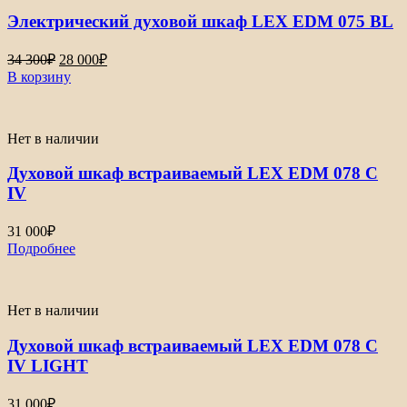
Электрический духовой шкаф LEX EDM 075 BL
Первоначальная
Текущая
34 300
₽
28 000
₽
цена
цена:
В корзину
составляла
28
34
000₽.
300₽.
Нет в наличии
Духовой шкаф встраиваемый LEX EDM 078 C
IV
31 000
₽
Подробнее
Нет в наличии
Духовой шкаф встраиваемый LEX EDM 078 C
IV LIGHT
31 000
₽