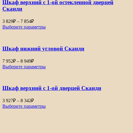
Шкаф верхний с 1-ой остекленной дверцей
5
314₽
Сканди
Диапазон
3 829
₽
–
7 854
₽
цен:
Выберите параметры
3
829₽
–
Шкаф нижний угловой Сканди
7
854₽
Диапазон
7 952
₽
–
8 949
₽
цен:
Выберите параметры
7
952₽
–
Шкаф верхний с 1-ой дверцей Сканди
8
949₽
Диапазон
3 927
₽
–
8 342
₽
цен:
Выберите параметры
3
927₽
–
8