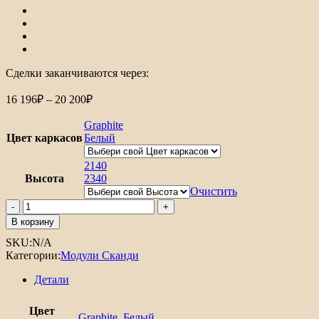
Сделки заканчиваются через:
Диапазон
16 196
₽
–
20 200
₽
цен:
16
Graphite
196₽
Цвет каркасов
Белый
–
20
2140
Высота
2340
200₽
Очистить
Количество
товара
В корзину
Шкаф
SKU:
N/A
пенал
Категории:
Модули Сканди
с
2-
Детали
мя
дверцами
под
Цвет
Graphite
,
Белый