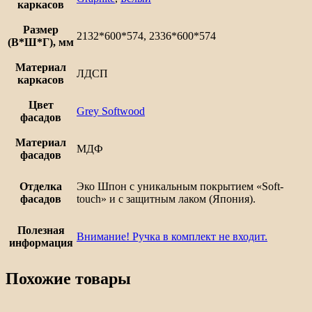
технику
каркасов
Сканди
Размер
2132*600*574, 2336*600*574
(В*Ш*Г), мм
Материал
ЛДСП
каркасов
Цвет
Grey Softwood
фасадов
Материал
МДФ
фасадов
Отделка
Эко Шпон с уникальным покрытием «Soft-
фасадов
touch» и с защитным лаком (Япония).
Полезная
Внимание! Ручка в комплект не входит.
информация
Похожие товары