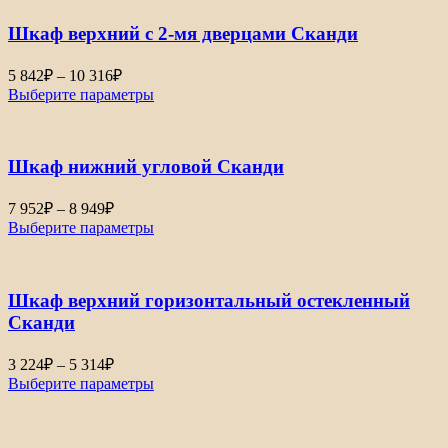
Шкаф верхний с 2-мя дверцами Сканди
Диапазон
5 842
₽
–
10 316
₽
цен:
Выберите параметры
5
842₽
–
Шкаф нижний угловой Сканди
10
316₽
Диапазон
7 952
₽
–
8 949
₽
цен:
Выберите параметры
7
952₽
–
Шкаф верхний горизонтальный остекленный
8
949₽
Сканди
Диапазон
3 224
₽
–
5 314
₽
цен:
Выберите параметры
3
224₽
–