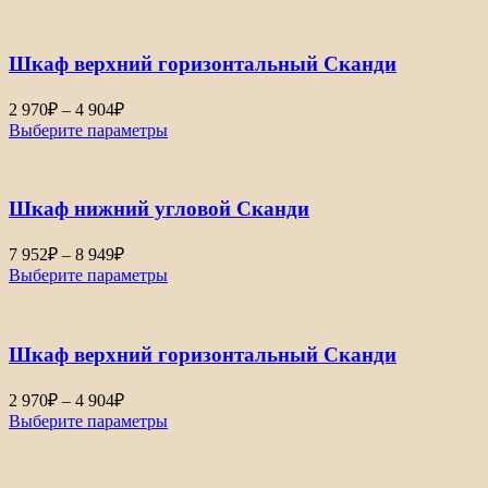
224₽
–
Шкаф верхний горизонтальный Сканди
5
314₽
Диапазон
2 970
₽
–
4 904
₽
цен:
Выберите параметры
2
970₽
–
Шкаф нижний угловой Сканди
4
904₽
Диапазон
7 952
₽
–
8 949
₽
цен:
Выберите параметры
7
952₽
–
Шкаф верхний горизонтальный Сканди
8
949₽
Диапазон
2 970
₽
–
4 904
₽
цен:
Выберите параметры
2
970₽
–