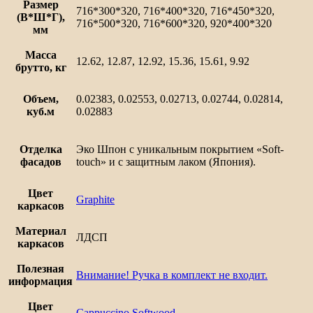
Сканди
Размер
716*300*320, 716*400*320, 716*450*320,
(В*Ш*Г),
716*500*320, 716*600*320, 920*400*320
мм
Масса
12.62, 12.87, 12.92, 15.36, 15.61, 9.92
брутто, кг
Объем,
0.02383, 0.02553, 0.02713, 0.02744, 0.02814,
куб.м
0.02883
Отделка
Эко Шпон с уникальным покрытием «Soft-
фасадов
touch» и с защитным лаком (Япония).
Цвет
Graphite
каркасов
Материал
ЛДСП
каркасов
Полезная
Внимание! Ручка в комплект не входит.
информация
Цвет
Cappuccino Softwood