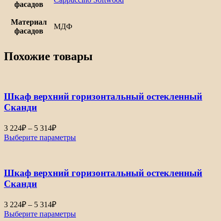
фасадов
Материал
МДФ
фасадов
Похожие товары
Шкаф верхний горизонтальный остекленный
Сканди
Диапазон
3 224
₽
–
5 314
₽
цен:
Выберите параметры
3
224₽
–
Шкаф верхний горизонтальный остекленный
5
314₽
Сканди
Диапазон
3 224
₽
–
5 314
₽
цен:
Выберите параметры
3