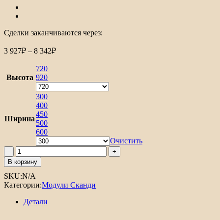
Сделки заканчиваются через:
Диапазон
3 927
₽
–
8 342
₽
цен:
3
720
927₽
Высота
920
–
8
300
400
342₽
450
Ширина
500
600
Очистить
Количество
товара
В корзину
Шкаф
SKU:
N/A
верхний
Категории:
Модули Сканди
с
1-
Детали
ой
дверцей