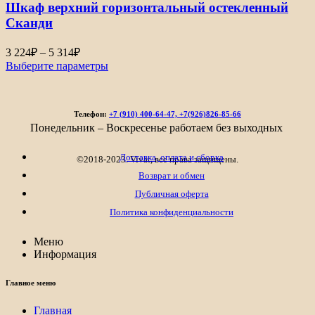
Шкаф верхний горизонтальный остекленный
4
904₽
Сканди
Диапазон
3 224
₽
–
5 314
₽
цен:
Выберите параметры
3
224₽
–
Телефон:
+7 (910) 400-64-47, +7(926)826-85-66
5
Понедельник – Воскресенье работаем без выходных
314₽
Доставка, оплата и сборка
©2018-2023. Vivat, все права защищены.
Возврат и обмен
Публичная оферта
Политика конфиденциальности
Меню
Информация
Главное меню
Главная