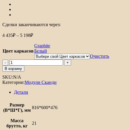
Сделки заканчиваются через:
Диапазон
4 435
₽
–
5 198
₽
цен:
4
Graphite
435₽
Цвет каркасов
Белый
–
Очистить
5
Количество
товара
198₽
В корзину
Шкаф
SKU:
N/A
нижний
Категории:
Модули Сканди
под
духовку
Детали
Сканди
Размер
816*600*476
(В*Ш*Г), мм
Масса
21
брутто, кг