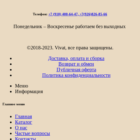
224₽
–
Телефон:
+7 (910) 400-64-47, +7(926)826-85-66
5
314₽
Понедельник – Воскресенье работаем без выходных
©2018-2023. Vivat, все права защищены.
Доставка, оплата и сборка
Возврат и обмен
Публичная оферта
Политика конфиденциальности
Меню
Информация
Главное меню
Главная
Каталог
О нас
Частые вопросы
Контакты