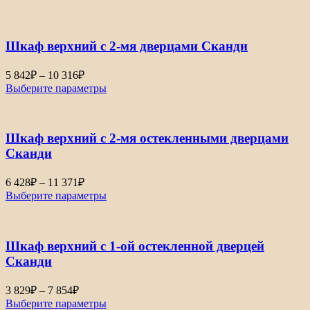
Шкаф верхний с 2-мя дверцами Сканди
Диапазон
5 842
₽
–
10 316
₽
цен:
Выберите параметры
5
842₽
–
Шкаф верхний с 2-мя остекленными дверцами
10
316₽
Сканди
Диапазон
6 428
₽
–
11 371
₽
цен:
Выберите параметры
6
428₽
–
Шкаф верхний с 1-ой остекленной дверцей
11
371₽
Сканди
Диапазон
3 829
₽
–
7 854
₽
цен:
Выберите параметры