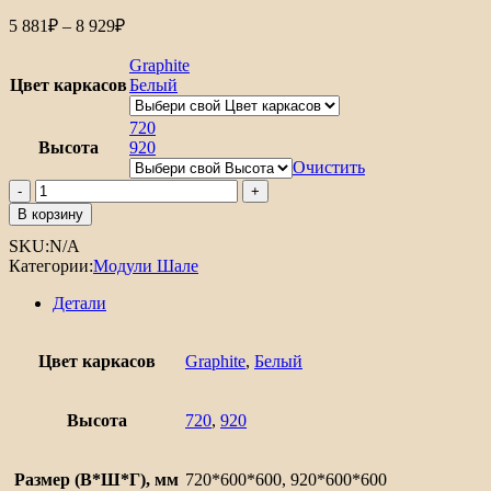
Диапазон
5 881
₽
–
8 929
₽
цен:
5
Graphite
881₽
Цвет каркасов
Белый
–
8
720
Высота
929₽
920
Очистить
Количество
товара
В корзину
Шкаф
SKU:
N/A
верхний
Категории:
Модули Шале
угловой
Шале
Детали
Цвет каркасов
Graphite
,
Белый
Высота
720
,
920
Размер (В*Ш*Г), мм
720*600*600, 920*600*600