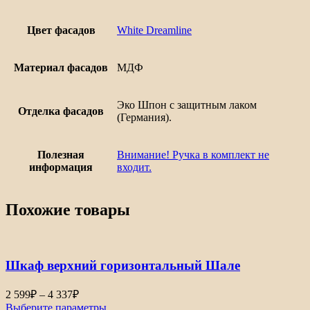
Цвет фасадов
White Dreamline
Материал фасадов
МДФ
Эко Шпон с защитным лаком
Отделка фасадов
(Германия).
Полезная
Внимание! Ручка в комплект не
информация
входит.
Похожие товары
Шкаф верхний горизонтальный Шале
Диапазон
2 599
₽
–
4 337
₽
цен:
Выберите параметры