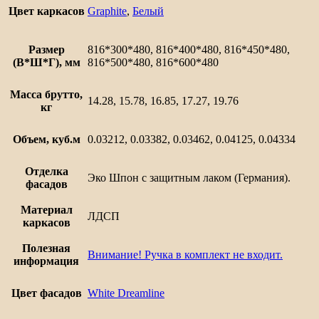
Шале
Цвет каркасов
Graphite
,
Белый
Размер
816*300*480, 816*400*480, 816*450*480,
(В*Ш*Г), мм
816*500*480, 816*600*480
Масса брутто,
14.28, 15.78, 16.85, 17.27, 19.76
кг
Объем, куб.м
0.03212, 0.03382, 0.03462, 0.04125, 0.04334
Отделка
Эко Шпон с защитным лаком (Германия).
фасадов
Материал
ЛДСП
каркасов
Полезная
Внимание! Ручка в комплект не входит.
информация
Цвет фасадов
White Dreamline