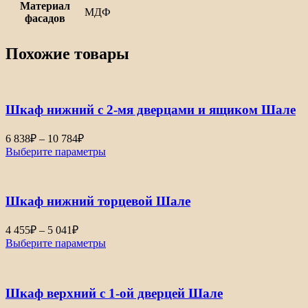
Материал
МДФ
фасадов
Похожие товары
Шкаф нижний с 2-мя дверцами и ящиком Шале
Диапазон
6 838
₽
–
10 784
₽
цен:
Выберите параметры
6
838₽
–
Шкаф нижний торцевой Шале
10
784₽
Диапазон
4 455
₽
–
5 041
₽
цен:
Выберите параметры
4
455₽
–
Шкаф верхний с 1-ой дверцей Шале
5
041₽