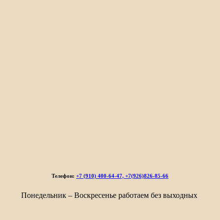
Телефон:
+7 (910) 400-64-47, +7(926)826-85-66
Понедельник – Воскресенье работаем без выходных