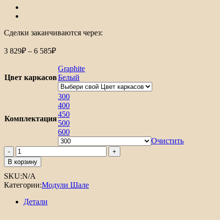
Сделки заканчиваются через:
Диапазон
3 829
₽
–
6 585
₽
цен:
3
Graphite
829₽
Цвет каркасов
Белый
–
6
300
585₽
400
450
Комплектация
500
600
Очистить
Количество
товара
В корзину
Шкаф
SKU:
N/A
нижний
Категории:
Модули Шале
с
1-
Детали
ой
дверцей