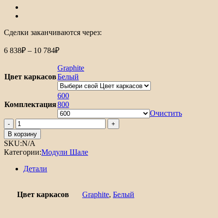
Сделки заканчиваются через:
Диапазон
6 838
₽
–
10 784
₽
цен:
6
Graphite
838₽
Цвет каркасов
Белый
–
10
600
Комплектация
800
784₽
Очистить
Количество
товара
В корзину
Шкаф
SKU:
N/A
нижний
Категории:
Модули Шале
с
2-
Детали
мя
дверцами
и
Цвет каркасов
Graphite
,
Белый
ящиком
Шале