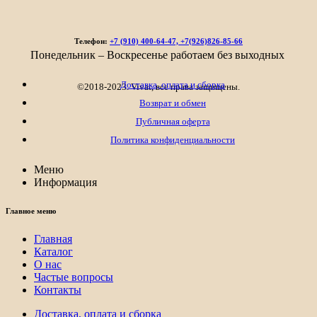
5
490₽
–
Телефон:
+7 (910) 400-64-47, +7(926)826-85-66
9
Понедельник – Воскресенье работаем без выходных
690₽
Доставка, оплата и сборка
©2018-2023. Vivat, все права защищены.
Возврат и обмен
Публичная оферта
Политика конфиденциальности
Меню
Информация
Главное меню
Главная
Каталог
О нас
Частые вопросы
Контакты
Доставка, оплата и сборка