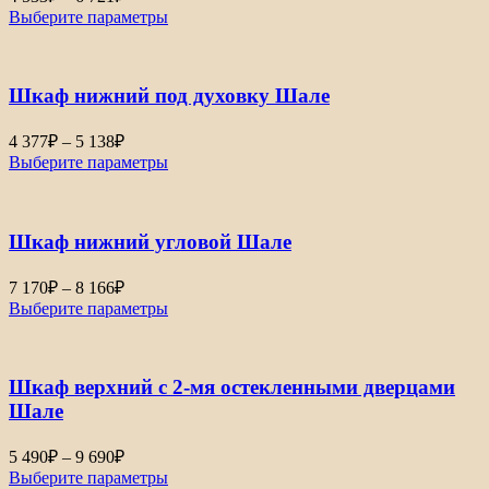
цен:
Выберите параметры
4
533₽
–
Шкаф нижний под духовку Шале
6
721₽
Диапазон
4 377
₽
–
5 138
₽
цен:
Выберите параметры
4
377₽
–
Шкаф нижний угловой Шале
5
138₽
Диапазон
7 170
₽
–
8 166
₽
цен:
Выберите параметры
7
170₽
–
Шкаф верхний с 2-мя остекленными дверцами
8
166₽
Шале
Диапазон
5 490
₽
–
9 690
₽
цен:
Выберите параметры