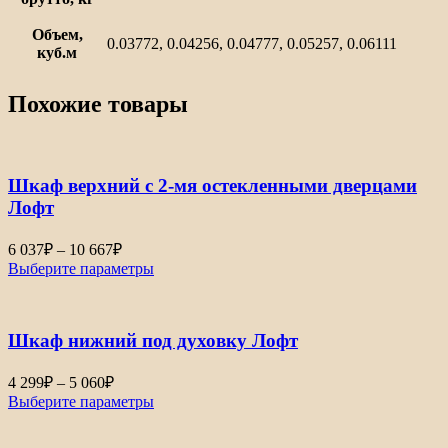
Объем,
0.03772, 0.04256, 0.04777, 0.05257, 0.06111
куб.м
Похожие товары
Шкаф верхний с 2-мя остекленными дверцами
Лофт
Диапазон
6 037
₽
–
10 667
₽
цен:
Выберите параметры
6
037₽
–
Шкаф нижний под духовку Лофт
10
667₽
Диапазон
4 299
₽
–
5 060
₽
цен:
Выберите параметры
4
299₽