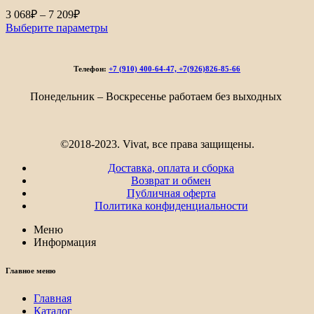
Диапазон
3 068
₽
–
7 209
₽
цен:
Выберите параметры
3
068₽
–
Телефон:
+7 (910) 400-64-47, +7(926)826-85-66
7
209₽
Понедельник – Воскресенье работаем без выходных
©2018-2023. Vivat, все права защищены.
Доставка, оплата и сборка
Возврат и обмен
Публичная оферта
Политика конфиденциальности
Меню
Информация
Главное меню
Главная
Каталог