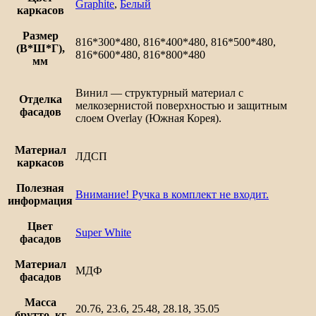
Лофт
Graphite
,
Белый
каркасов
Размер
816*300*480, 816*400*480, 816*500*480,
(В*Ш*Г),
816*600*480, 816*800*480
мм
Винил — структурный материал с
Отделка
мелкозернистой поверхностью и защитным
фасадов
слоем Overlay (Южная Корея).
Материал
ЛДСП
каркасов
Полезная
Внимание! Ручка в комплект не входит.
информация
Цвет
Super White
фасадов
Материал
МДФ
фасадов
Масса
20.76, 23.6, 25.48, 28.18, 35.05
брутто, кг