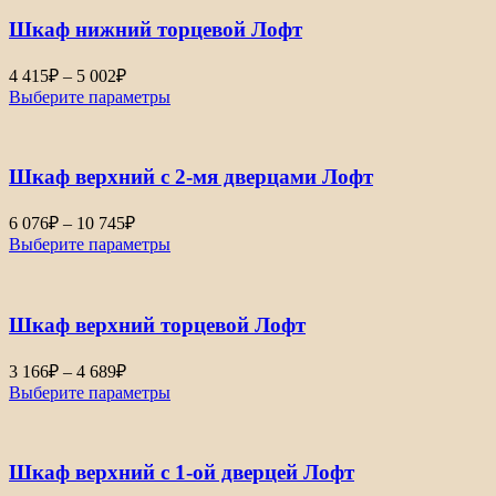
–
Шкаф нижний торцевой Лофт
5
060₽
Диапазон
4 415
₽
–
5 002
₽
цен:
Выберите параметры
4
415₽
–
Шкаф верхний с 2-мя дверцами Лофт
5
002₽
Диапазон
6 076
₽
–
10 745
₽
цен:
Выберите параметры
6
076₽
–
Шкаф верхний торцевой Лофт
10
745₽
Диапазон
3 166
₽
–
4 689
₽
цен:
Выберите параметры
3
166₽
–
Шкаф верхний с 1-ой дверцей Лофт
4
689₽