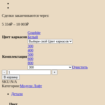
Сделки заканчиваются через:
Диапазон
5 334
₽
–
10 003
₽
цен:
5
Graphite
334₽
Цвет каркасов
Белый
–
10
300
400
003₽
500
Комплектация
600
800
Очистить
Количество
товара
В корзину
Шкаф
SKU:
N/A
нижний
Категории:
Модули Лофт
с
3-
Детали
мя
ящиками
Цвет