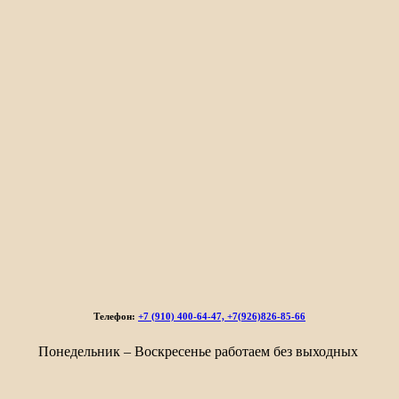
Телефон:
+7 (910) 400-64-47, +7(926)826-85-66
Понедельник – Воскресенье работаем без выходных