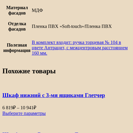
Материал
МДФ
фасадов
Отделка
Пленка ПВХ «Soft-touch»/Пленка ПВХ
фасадов
В комплект входит: ручка торцевая № 104 в
Полезная
цвете Антрацит, с межцентровым расстоянием
информация
160 мм.
Похожие товары
Шкаф нижний с 3-мя ящиками Глетчер
Диапазон
6 819
₽
–
10 941
₽
цен:
Выберите параметры
6
819₽
–