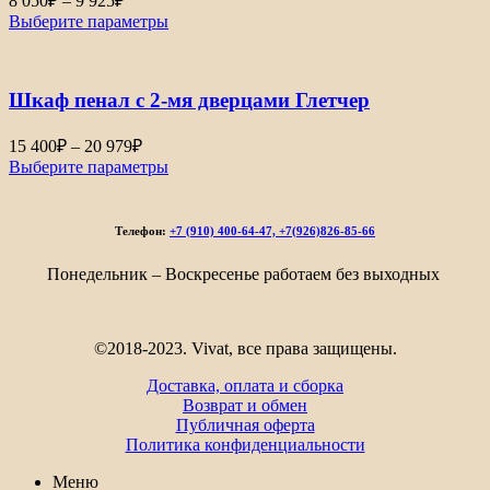
8 050
₽
–
9 925
₽
цен:
Выберите параметры
8
050₽
–
Шкаф пенал с 2-мя дверцами Глетчер
9
925₽
Диапазон
15 400
₽
–
20 979
₽
цен:
Выберите параметры
15
400₽
–
Телефон:
+7 (910) 400-64-47, +7(926)826-85-66
20
979₽
Понедельник – Воскресенье работаем без выходных
©2018-2023. Vivat, все права защищены.
Доставка, оплата и сборка
Возврат и обмен
Публичная оферта
Политика конфиденциальности
Меню