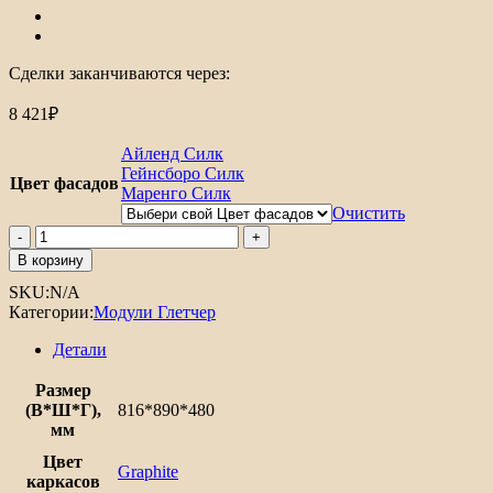
Сделки заканчиваются через:
8 421
₽
Айленд Силк
Гейнсборо Силк
Цвет фасадов
Маренго Силк
Очистить
Количество
товара
В корзину
Шкаф
SKU:
N/A
нижний
Категории:
Модули Глетчер
угловой
Глетчер
Детали
Размер
(В*Ш*Г),
816*890*480
мм
Цвет
Graphite
каркасов