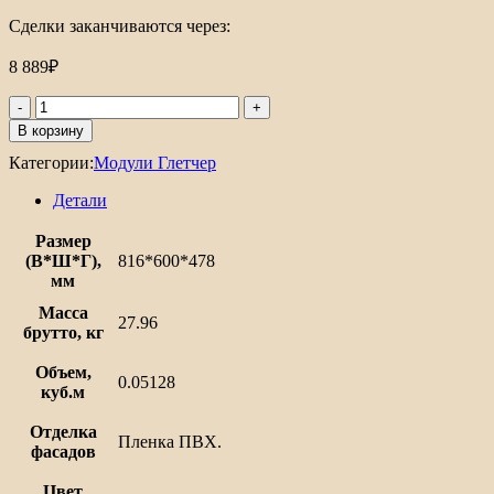
Сделки заканчиваются через:
8 889
₽
Количество
товара
В корзину
Шкаф
Категории:
Модули Глетчер
нижний
с
Детали
2-
мя
Размер
ящиками
(В*Ш*Г),
816*600*478
Глетчер
мм
Масса
27.96
брутто, кг
Объем,
0.05128
куб.м
Отделка
Пленка ПВХ.
фасадов
Цвет