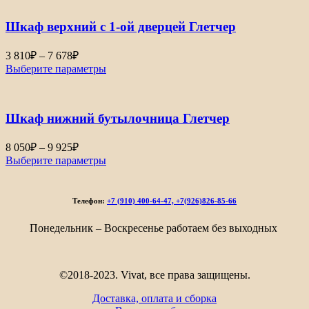
–
Шкаф верхний с 1-ой дверцей Глетчер
7
678₽
Диапазон
3 810
₽
–
7 678
₽
цен:
Выберите параметры
3
810₽
–
Шкаф нижний бутылочница Глетчер
7
678₽
Диапазон
8 050
₽
–
9 925
₽
цен:
Выберите параметры
8
050₽
–
Телефон:
+7 (910) 400-64-47, +7(926)826-85-66
9
925₽
Понедельник – Воскресенье работаем без выходных
©2018-2023. Vivat, все права защищены.
Доставка, оплата и сборка