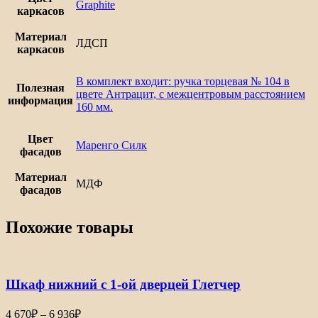
Graphite
каркасов
Материал
ЛДСП
каркасов
В комплект входит: ручка торцевая № 104 в
Полезная
цвете Антрацит, с межцентровым расстоянием
информация
160 мм.
Цвет
Маренго Силк
фасадов
Материал
МДФ
фасадов
Похожие товары
Шкаф нижний с 1-ой дверцей Глетчер
Диапазон
4 670
₽
–
6 936
₽