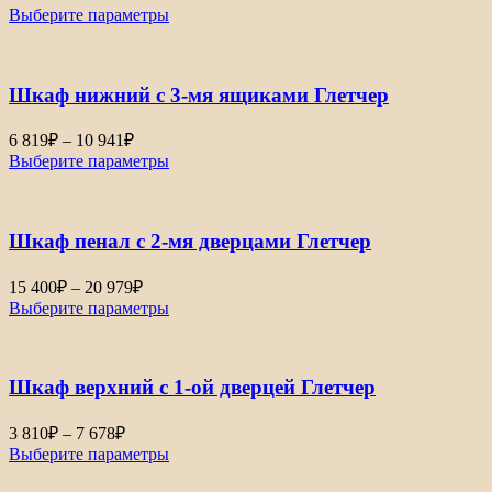
цен:
Выберите параметры
4
670₽
–
Шкаф нижний с 3-мя ящиками Глетчер
6
936₽
Диапазон
6 819
₽
–
10 941
₽
цен:
Выберите параметры
6
819₽
–
Шкаф пенал с 2-мя дверцами Глетчер
10
941₽
Диапазон
15 400
₽
–
20 979
₽
цен:
Выберите параметры
15
400₽
–
Шкаф верхний с 1-ой дверцей Глетчер
20
979₽
Диапазон
3 810
₽
–
7 678
₽
цен:
Выберите параметры
3
810₽