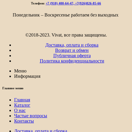
–
Телефон:
+7 (910) 400-64-47, +7(926)826-85-66
6
018₽
Понедельник – Воскресенье работаем без выходных
©2018-2023. Vivat, все права защищены.
Доставка, оплата и сборка
Возврат и обмен
Публичная оферта
Политика конфиденциальности
Меню
Информация
Главное меню
Главная
Каталог
О нас
Частые вопросы
Контакты
Доставка, оплата и сборка