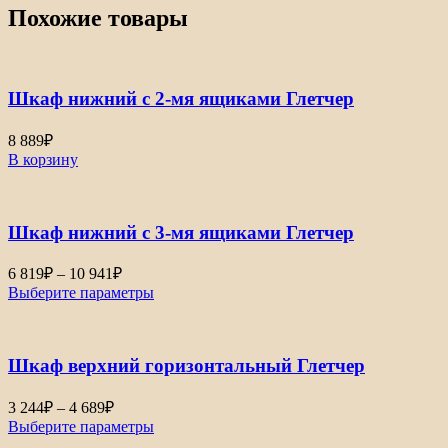
Похожие товары
Шкаф нижний с 2-мя ящиками Глетчер
8 889
₽
В корзину
Шкаф нижний с 3-мя ящиками Глетчер
Диапазон
6 819
₽
–
10 941
₽
цен:
Выберите параметры
6
819₽
–
Шкаф верхний горизонтальный Глетчер
10
941₽
Диапазон
3 244
₽
–
4 689
₽
цен:
Выберите параметры
3