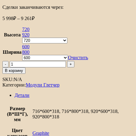
Сделки заканчиваются через:
Диапазон
5 998
₽
–
9 261
₽
цен:
5
720
998₽
Высота
920
–
9
600
Ширина
800
261₽
Очистить
Количество
товара
В корзину
Шкаф
SKU:
N/A
верхний
Категории:
Модули Глетчер
с
2-
Детали
мя
дверцами
Глетчер
Размер
716*600*318, 716*800*318, 920*600*318,
(В*Ш*Г),
920*800*318
мм
Цвет
Graphite
каркасов