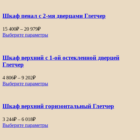
244₽
–
Шкаф пенал с 2-мя дверцами Глетчер
4
689₽
Диапазон
15 400
₽
–
20 979
₽
цен:
Выберите параметры
15
400₽
–
Шкаф верхний с 1-ой остекленной дверцей
20
979₽
Глетчер
Диапазон
4 806
₽
–
9 202
₽
цен:
Выберите параметры
4
806₽
–
Шкаф верхний горизонтальный Глетчер
9
202₽
Диапазон
3 244
₽
–
6 018
₽
цен:
Выберите параметры
3
244₽