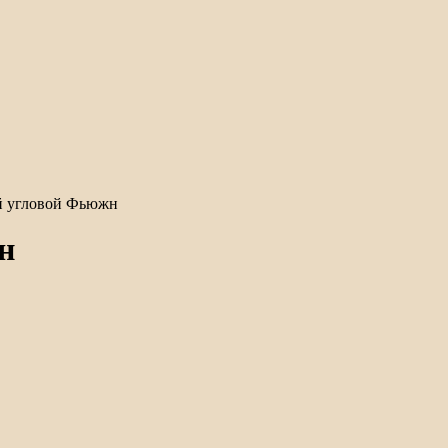
й угловой Фьюжн
н