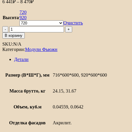
Диапазон
6 441
₽
–
8 470
₽
цен:
6
720
441₽
Высота
920
–
Очистить
8
Количество
товара
470₽
В корзину
Шкаф
SKU:
N/A
верхний
Категории:
Модули Фьюжн
угловой
Фьюжн
Детали
Размер (В*Ш*Г), мм
716*600*600, 920*600*600
Масса брутто, кг
24.15, 31.67
Объем, куб.м
0.04559, 0.0642
Отделка фасадов
Акрилит.