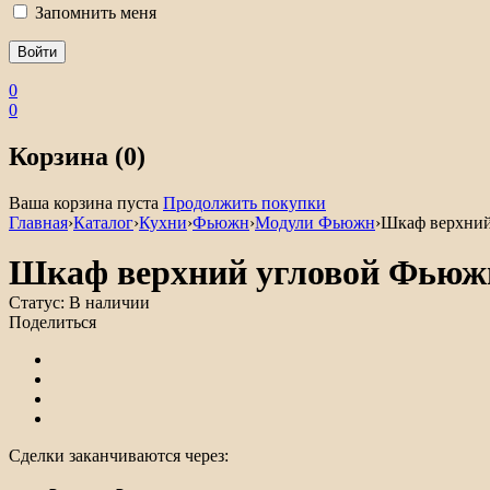
Запомнить меня
0
0
Корзина (0)
Ваша корзина пуста
Продолжить покупки
Главная
›
Каталог
›
Кухни
›
Фьюжн
›
Модули Фьюжн
›
Шкаф верхни
Шкаф верхний угловой Фьюж
Статус:
В наличии
Поделиться
Сделки заканчиваются через: