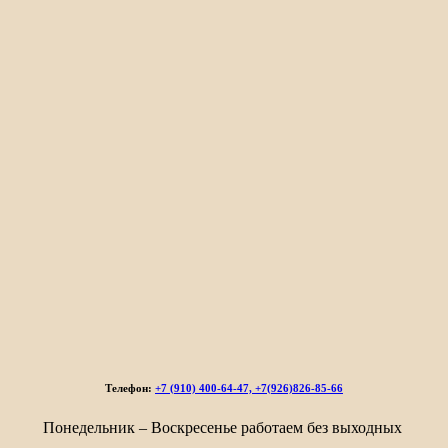
Телефон:
+7 (910) 400-64-47, +7(926)826-85-66
Понедельник – Воскресенье работаем без выходных