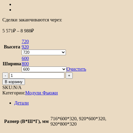
Сделки заканчиваются через:
Диапазон
5 571
₽
–
8 988
₽
цен:
5
720
571₽
Высота
920
–
8
600
Ширина
800
988₽
Очистить
Количество
товара
В корзину
Шкаф
SKU:
N/A
верхний
Категории:
Модули Фьюжн
с
2-
Детали
мя
дверцами
Фьюжн
716*600*320, 920*600*320,
Размер (В*Ш*Г), мм
920*800*320